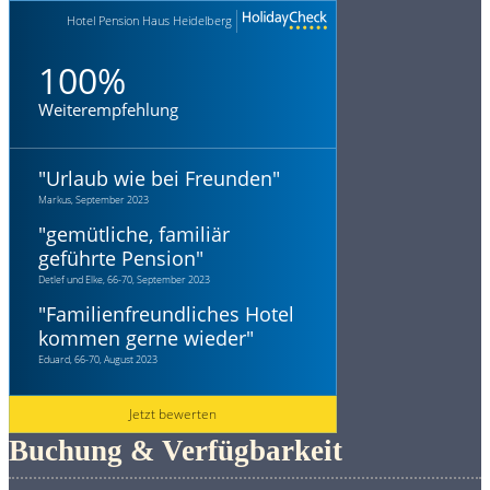
Hotel Pension Haus Heidelberg
100%
Weiterempfehlung
"
Urlaub wie bei Freunden
"
Markus, September 2023
"
gemütliche, familiär
geführte Pension
"
Detlef und Elke, 66-70, September 2023
"
Familienfreundliches Hotel
kommen gerne wieder
"
Eduard, 66-70, August 2023
Jetzt bewerten
Buchung & Verfügbarkeit