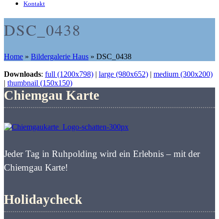
Kontakt
DSC_0438
Home
»
Bildergalerie Haus
»
DSC_0438
Downloads
:
full (1200x798)
|
large (980x652)
|
medium (300x200)
|
thumbnail (150x150)
Chiemgau Karte
Jeder Tag in Ruhpolding wird ein Erlebnis – mit der
Chiemgau Karte!
Holidaycheck