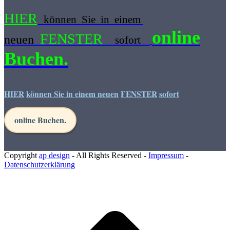
HIER
können Sie in einem
online
FENSTER
neuen
sofort
Buchen.
HIER
können Sie in einem neuen
FENSTER
sofort
online Buchen.
Copyright
ap design
- All Rights Reserved -
Impressum
-
Datenschutzerklärung