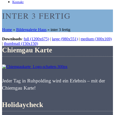
Kontakt
INTER 3 FERTIG
Home
»
Bildergalerie Haus
»
inter 3 fertig
Downloads
:
full (1200x675)
|
large (980x551)
|
medium (300x169)
|
thumbnail (150x150)
Chiemgau Karte
Jeder Tag in Ruhpolding wird ein Erlebnis – mit der
Chiemgau Karte!
Holidaycheck