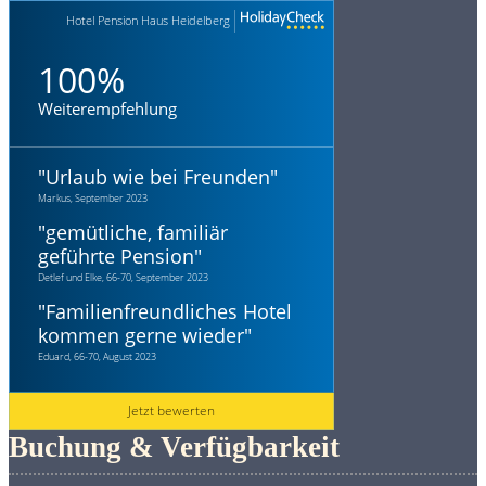
Hotel Pension Haus Heidelberg
100%
Weiterempfehlung
"
Urlaub wie bei Freunden
"
Markus, September 2023
"
gemütliche, familiär
geführte Pension
"
Detlef und Elke, 66-70, September 2023
"
Familienfreundliches Hotel
kommen gerne wieder
"
Eduard, 66-70, August 2023
Jetzt bewerten
Buchung & Verfügbarkeit