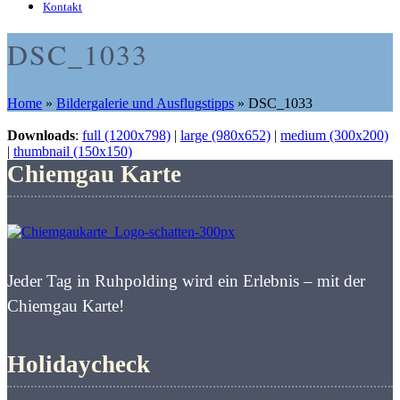
Kontakt
DSC_1033
Home
»
Bildergalerie und Ausflugstipps
»
DSC_1033
Downloads
:
full (1200x798)
|
large (980x652)
|
medium (300x200)
|
thumbnail (150x150)
Chiemgau Karte
Jeder Tag in Ruhpolding wird ein Erlebnis – mit der
Chiemgau Karte!
Holidaycheck