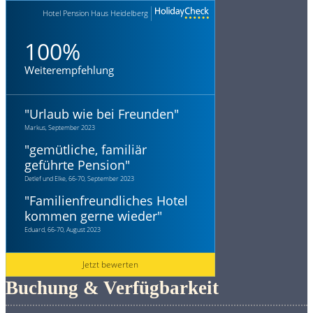
Hotel Pension Haus Heidelberg
100%
Weiterempfehlung
"
Urlaub wie bei Freunden
"
Markus, September 2023
"
gemütliche, familiär
geführte Pension
"
Detlef und Elke, 66-70, September 2023
"
Familienfreundliches Hotel
kommen gerne wieder
"
Eduard, 66-70, August 2023
Jetzt bewerten
Buchung & Verfügbarkeit