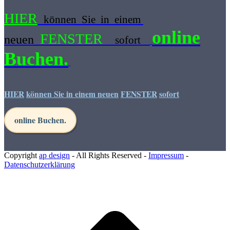
HIER
können Sie in einem
online
FENSTER
neuen
sofort
Buchen.
HIER
können Sie in einem neuen
FENSTER
sofort
online Buchen.
Copyright
ap design
- All Rights Reserved -
Impressum
-
Datenschutzerklärung